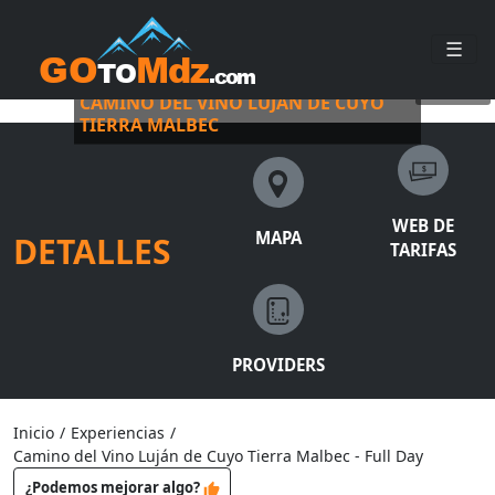
☰
BUS VITIVINÍCOLA + GUÍA
©
busvitivinicola
CAMINO DEL VINO LUJÁN DE CUYO
TIERRA MALBEC
WEB DE
MAPA
DETALLES
TARIFAS
PROVIDERS
Inicio
/
Experiencias
/
Camino del Vino Luján de Cuyo Tierra Malbec - Full Day
¿Podemos mejorar algo?