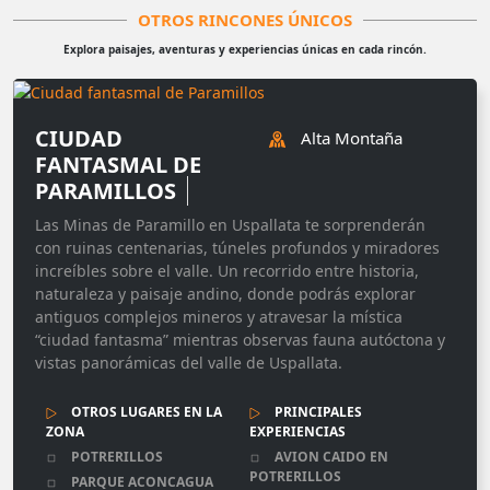
OTROS RINCONES ÚNICOS
Explora paisajes, aventuras y experiencias únicas en cada rincón.
CIUDAD
Alta Montaña
FANTASMAL DE
PARAMILLOS
Las Minas de Paramillo en Uspallata te sorprenderán
con ruinas centenarias, túneles profundos y miradores
increíbles sobre el valle. Un recorrido entre historia,
naturaleza y paisaje andino, donde podrás explorar
antiguos complejos mineros y atravesar la mística
“ciudad fantasma” mientras observas fauna autóctona y
vistas panorámicas del valle de Uspallata.
OTROS LUGARES EN LA
PRINCIPALES
ZONA
EXPERIENCIAS
POTRERILLOS
AVION CAIDO EN
POTRERILLOS
PARQUE ACONCAGUA