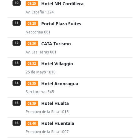
Hotel NH Cordillera
10
08:25
Av. España 1324
Portal Plaza Suites
11
08:28
Necochea 661
CATA Turismo
12
08:30
Av. Las Heras 601
Hotel Villaggio
13
08:32
25 de Mayo 1010
Hotel Aconcagua
14
08:35
San Lorenzo 545
Hotel Hualta
15
08:39
Primitivo de la Reta 1015
Hotel Huentala
16
08:40
Primitivo de la Reta 1007