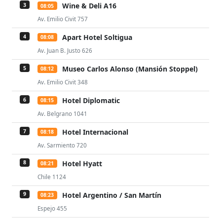
Wine & Deli A16
3
08:05
Av. Emilio Civit 757
Apart Hotel Soltigua
4
08:08
Av. Juan B. Justo 626
Museo Carlos Alonso (Mansión Stoppel)
5
08:12
Av. Emilio Civit 348
Hotel Diplomatic
6
08:15
Av. Belgrano 1041
Hotel Internacional
7
08:18
Av. Sarmiento 720
Hotel Hyatt
8
08:21
Chile 1124
Hotel Argentino / San Martín
9
08:23
Espejo 455