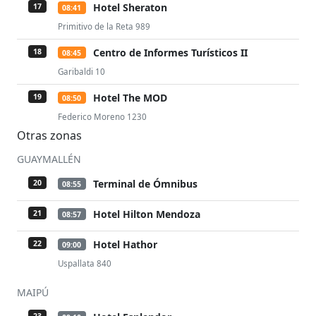
Hotel Sheraton
17
08:41
Primitivo de la Reta 989
Centro de Informes Turísticos II
18
08:45
Garibaldi 10
Hotel The MOD
19
08:50
Federico Moreno 1230
Otras zonas
GUAYMALLÉN
Terminal de Ómnibus
20
08:55
Hotel Hilton Mendoza
21
08:57
Hotel Hathor
22
09:00
Uspallata 840
MAIPÚ
23