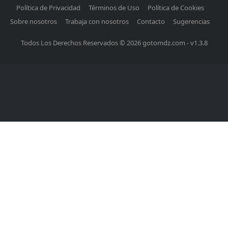
Política de Privacidad
Términos de Uso
Política de Cookies
Sobre nosotros
Trabaja con nosotros
Contacto
Sugerencias
Todos Los Derechos Reservados © 2026 gotomdz.com - v1.3.8