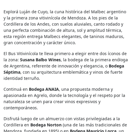
Explorá Luján de Cuyo, la cuna histórica del Malbec argentino
y la primera zona vitivinícola de Mendoza. A los pies de la
Cordillera de los Andes, con suelos aluviales, canto rodado y
una perfecta combinación de altura, sol y amplitud térmica,
esta región entrega Malbecs elegantes, de taninos maduros,
gran concentración y carácter único.
El Bus Vitivinícola te lleva primero a elegir entre dos íconos de
la zona:
Susana Balbo Wines
, la bodega de la primera enóloga
de Argentina, referente de innovación y elegancia, o
Bodega
Séptima
, con su arquitectura emblemática y vinos de fuerte
identidad terruño.
Continuá en
Bodega ANAIA
, una propuesta moderna y
apasionada en Agrelo, donde la tecnología y el respeto por la
naturaleza se unen para crear vinos expresivos y
contemporáneos.
Disfrutá luego de un almuerzo con vistas privilegiadas a la
Cordillera en
Bodega Norton
(una de las más tradicionales de
Mendoza, fundada en 1895) o en
Bodega Mauricio Lorca
, un