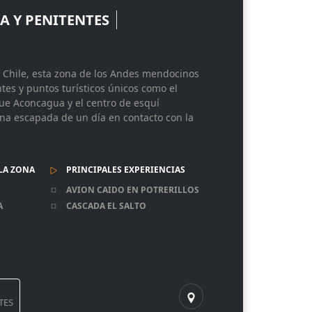
A Y PENITENTES
n Chile, esta zona de los Andes mendocinos
tes y puntos turísticos únicos como el
que Aconcagua y el centro de esquí
una escapada de un día en contacto con la
LA ZONA
PRINCIPALES EXPERIENCIAS
AVION CAIDO EN POTRERILLOS
A
CASCADA EL SALTO
TES