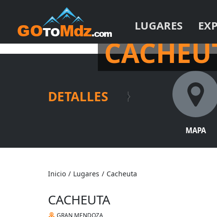
LUGARES
EX
EL HERMOSO PUEBLO Y
CACHEU
DETALLES
MAPA
Inicio
/
Lugares
/
Cacheuta
CACHEUTA
GRAN MENDOZA