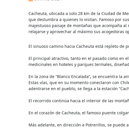
Cacheuta, ubicada a solo 28 km de la Ciudad de M
que deslumbra a quienes lo visitan. Famoso por sus
majestuoso paisaje de montañas que acompaña al rí
relajarse y aprovechar al máximo sus acogedoras op
El sinuoso camino hacia Cacheuta está repleto de pun
El principal atractivo, tanto en el pasado como en e
medicinales en hoteles y parques termales, diseñad
En la zona de “Blanco Encalada”, se encuentra la a
Estas vías, que en su momento conectaron con Chile
adentrarse en el pueblo, se llega a la estación “Cach
El recorrido continúa hacia el interior de las monta
En el corazón de Cacheuta, el famoso puente colgant
Más adelante, en dirección a Potrerillos, se puede a