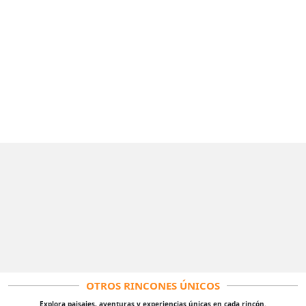
OTROS RINCONES ÚNICOS
Explora paisajes, aventuras y experiencias únicas en cada rincón.