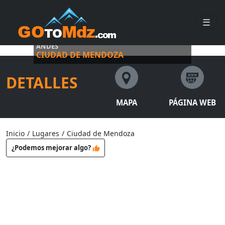
☰
VINO, CULTURA Y VIDA URBANA AL PIE DE LOS
ANDES
CIUDAD DE MENDOZA
DETALLES
MAPA
PÁGINA WEB
Inicio
/
Lugares
/
Ciudad de Mendoza
¿Podemos mejorar algo?