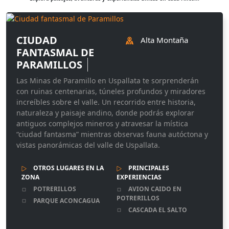
CIUDAD
Alta Montaña
FANTASMAL DE
PARAMILLOS
Las Minas de Paramillo en Uspallata te sorprenderán
con ruinas centenarias, túneles profundos y miradores
increíbles sobre el valle. Un recorrido entre historia,
naturaleza y paisaje andino, donde podrás explorar
antiguos complejos mineros y atravesar la mística
“ciudad fantasma” mientras observas fauna autóctona y
vistas panorámicas del valle de Uspallata.
OTROS LUGARES EN LA
PRINCIPALES
ZONA
EXPERIENCIAS
POTRERILLOS
AVION CAIDO EN
POTRERILLOS
PARQUE ACONCAGUA
CASCADA EL SALTO