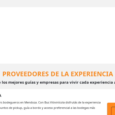
PROVEEDORES DE LA EXPERIENCIA
e los mejores guías y empresas para vivir cada experiencia
A
rs bodegueros en Mendoza. Con Bus Vitivinícola disfrutás de la experiencia
untos de pickup, guía a bordo y acceso preferencial a las bodegas más