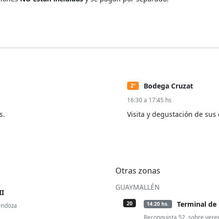
Bodega Cruzat
2º
16:30 a 17:45 hs
s.
Visita y degustación de su
Otras zonas
GUAYMALLÉN
II
Terminal d
20
14:20 hs.
Mendoza
Reconquista 52, sobre vered