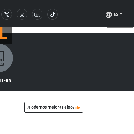
ES
L
©
busvitivinicola
IDERS
¿Podemos mejorar algo?