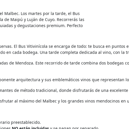
l Malbec. Los martes por la tarde, el Bus
cola de Maipú y Luján de Cuyo. Recorrerás las
 guiadas y degustaciones premium. Perfecto
ervas. El Bus Vitivinícola se encarga de todo: te busca en puntos e
o en cada bodega. Una tarde completa dedicada al vino, con la tr
iadas de Mendoza. Este recorrido de tarde combina dos bodegas co
ponente arquitectura y sus emblemáticos vinos que representan lo
mantes de método tradicional, donde disfrutarás de una excelente 
disfrutar al máximo del Malbec y los grandes vinos mendocinos en 
erario preestablecido.
aciones
NO están incluidas
y se pagan por separado.