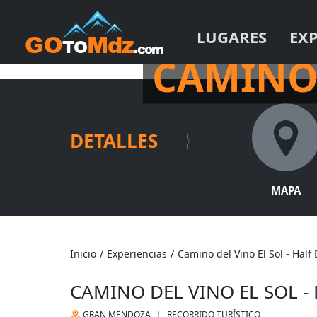
LUGARES
EX
BUS VITIVINÍCOLA + G
CAMINO 
DETALLES
MAPA
Inicio
/
Experiencias
/
Camino del Vino El Sol - Half
CAMINO DEL VINO EL SOL -
GRAN MENDOZA
RECORRIDO TURÍSTICO