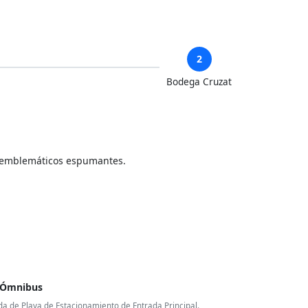
2
Bodega Cruzat
s emblemáticos espumantes.
e Ómnibus
a de Playa de Estacionamiento de Entrada Principal.