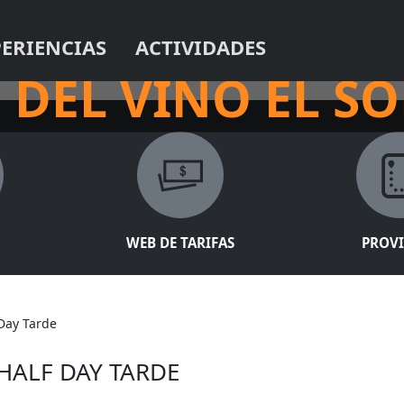
PERIENCIAS
ACTIVIDADES
UÍA
DEL VINO EL SO
WEB DE TARIFAS
PROV
 Day Tarde
 HALF DAY TARDE