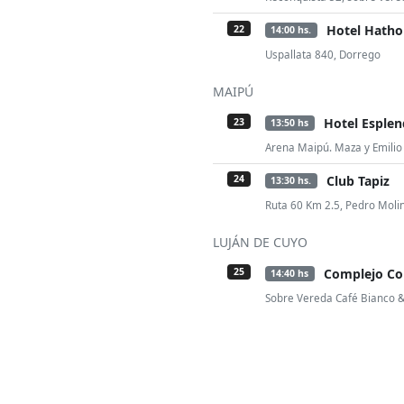
Hotel Hatho
22
14:00 hs.
Uspallata 840, Dorrego
MAIPÚ
Hotel Esple
23
13:50 hs
Arena Maipú. Maza y Emilio 
Club Tapiz
24
13:30 hs.
Ruta 60 Km 2.5, Pedro Moli
LUJÁN DE CUYO
Complejo Co
25
14:40 hs
Sobre Vereda Café Bianco & 