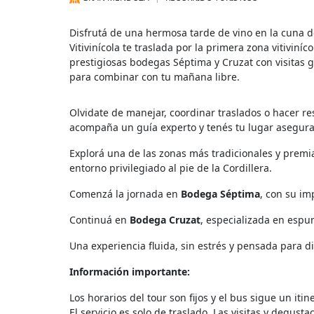
Disfrutá de una hermosa tarde de vino en la cuna de
Vitivinícola te traslada por la primera zona vitiviní
prestigiosas bodegas Séptima y Cruzat con visitas
para combinar con tu mañana libre.
Olvidate de manejar, coordinar traslados o hacer res
acompaña un guía experto y tenés tu lugar asegurad
Explorá una de las zonas más tradicionales y prem
entorno privilegiado al pie de la Cordillera.
Comenzá la jornada en
Bodega Séptima
, con su im
Continuá en
Bodega Cruzat
, especializada en espu
Una experiencia fluida, sin estrés y pensada para 
Información importante:
Los horarios del tour son fijos y el bus sigue un itin
El servicio es solo de traslado. Las visitas y degust