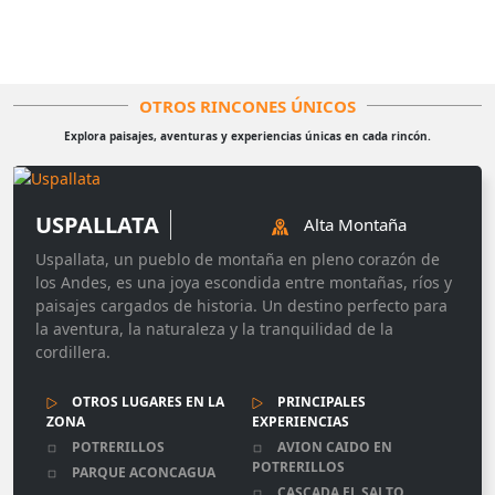
OTROS RINCONES ÚNICOS
Explora paisajes, aventuras y experiencias únicas en cada rincón.
USPALLATA
Alta Montaña
Uspallata, un pueblo de montaña en pleno corazón de
los Andes, es una joya escondida entre montañas, ríos y
paisajes cargados de historia. Un destino perfecto para
la aventura, la naturaleza y la tranquilidad de la
cordillera.
OTROS LUGARES EN LA
PRINCIPALES
ZONA
EXPERIENCIAS
POTRERILLOS
AVION CAIDO EN
POTRERILLOS
PARQUE ACONCAGUA
CASCADA EL SALTO