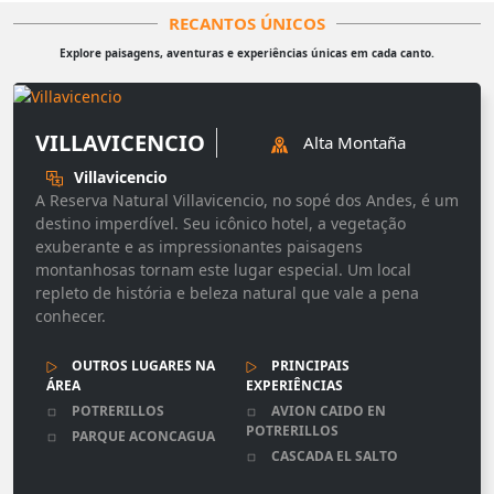
RECANTOS ÚNICOS
Explore paisagens, aventuras e experiências únicas em cada canto.
VILLAVICENCIO
Alta Montaña
Villavicencio
A Reserva Natural Villavicencio, no sopé dos Andes, é um
destino imperdível. Seu icônico hotel, a vegetação
exuberante e as impressionantes paisagens
montanhosas tornam este lugar especial. Um local
repleto de história e beleza natural que vale a pena
conhecer.
OUTROS LUGARES NA
PRINCIPAIS
ÁREA
EXPERIÊNCIAS
POTRERILLOS
AVION CAIDO EN
POTRERILLOS
PARQUE ACONCAGUA
CASCADA EL SALTO