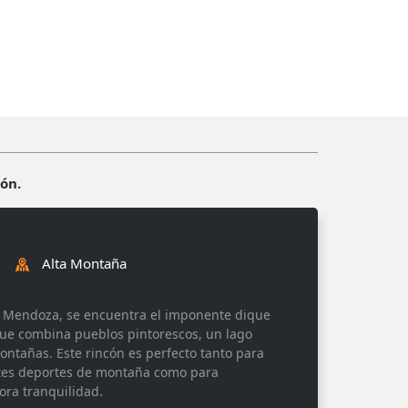
cón.
Alta Montaña
de Mendoza, se encuentra el imponente dique
 que combina pueblos pintorescos, un lago
ntañas. Este rincón es perfecto tanto para
tes deportes de montaña como para
ora tranquilidad.