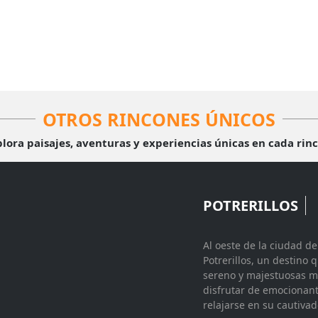
OTROS RINCONES ÚNICOS
lora paisajes, aventuras y experiencias únicas en cada rin
POTRERILLOS
Al oeste de la ciudad 
Potrerillos, un destino
sereno y majestuosas mo
disfrutar de emocionan
relajarse en su cautivad