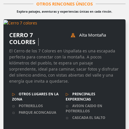
OTROS RINCONES ÚNICOS
Explora paisajes, aventuras y experiencias únicas en cada rincón.
CERRO 7
Alta Montaña
COLORES
El Cerro de los 7 Colores en Uspallata es una escapada
perfecta para conectar con la montaña. A pocos
kilómetros del pueblo, te espera un paisaje
sorprendente, ideal para caminar, sacar fotos y disfrutar
del silencio andino, con vistas abiertas del valle y una
energía que invita a quedarse.
OTROS LUGARES EN LA
PRINCIPALES
ZONA
EXPERIENCIAS
POTRERILLOS
AVION CAIDO EN
POTRERILLOS
PARQUE ACONCAGUA
CASCADA EL SALTO