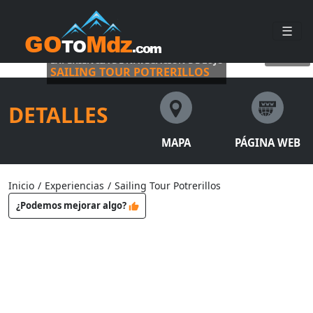
☰
EXPERIENCIA DE NAVEGACIÓN DE LUJO
©
vientoandino
SAILING TOUR POTRERILLOS
DETALLES
MAPA
PÁGINA WEB
Inicio
/
Experiencias
/
Sailing Tour Potrerillos
¿Podemos mejorar algo?