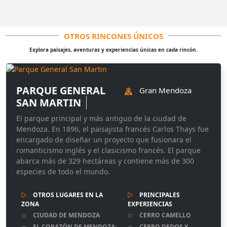
OTROS RINCONES ÚNICOS
Explora paisajes, aventuras y experiencias únicas en cada rincón.
PARQUE GENERAL
Gran Mendoza
SAN MARTIN
El parque principal y más antiguo de la ciudad de
Mendoza. En 1896, el paisajista francés Carlos Thays fue
encargado de diseñar un proyecto que fusionara el
romanticismo inglés y el clasicismo francés. El parque
abarca más de 329 hectáreas y contiene más de 300
especies de todo el mundo.
OTROS LUGARES EN LA
PRINCIPALES
ZONA
EXPERIENCIAS
CIUDAD DE MENDOZA
CERRO CAMELLO
EL CORAZÓN DE MENDOZA:
CERRO DEDOS Y